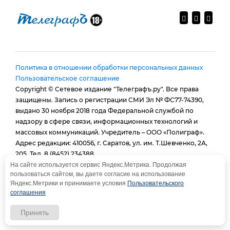
Политика в отношении обработки персональных данных
Пользовательское соглашение
Copyright © Сетевое издание "Телеграфъ.ру". Все права
защищены. Запись о регистрации СМИ Эл № ФС77-74390,
выдано 30 ноября 2018 года Федеральной службой по
надзору в сфере связи, информационных технологий и
массовых коммуникаций. Учредитель – ООО «Полиграф».
Адрес редакции: 410056, г. Саратов, ул. им. Т.Шевченко, 2А,
205. Тел. 8 (8452) 234388.
E-mail:
provtelegraf@gmail.com
На сайте используется сервис Яндекс.Метрика. Продолжая
пользоваться сайтом, вы даете согласие на использование
И.о. главного редактора: Голубева Е. В.
Яндекс.Метрики и принимаете условия
Пользовательского
При использовании материалов сайта - гиперссылка
соглашения
обязательна
Принять