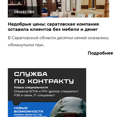
ОБЩЕСТВО
Смертоносные вражеские ракеты угрожают
Саратовской области
Недобрые цены: саратовская компания
оставила клиентов без мебели и денег
Украинские беспилотники снова нацелились
на Саратовскую область
В Саратовской области десятки семей оказались
обманутыми при..
Аэропорт в Саратове приостановил полеты
Подробнее
из-за режима «Ковер»
Локомотив сошёл с рельсов в Саратове