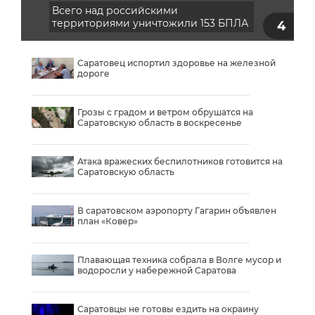
парковок
Место размещения не называется
Саратовец испортил здоровье на железной
дороге
Грозы с градом и ветром обрушатся на
Саратовскую область в воскресенье
Атака вражеских беспилотников готовится на
Саратовскую область
В саратовском аэропорту Гагарин объявлен
план «Ковер»
Плавающая техника собрала в Волге мусор и
водоросли у набережной Саратова
Саратовцы не готовы ездить на окраину