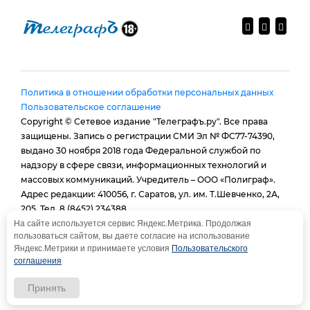
Политика в отношении обработки персональных данных
Пользовательское соглашение
Copyright © Сетевое издание "Телеграфъ.ру". Все права
защищены. Запись о регистрации СМИ Эл № ФС77-74390,
выдано 30 ноября 2018 года Федеральной службой по
надзору в сфере связи, информационных технологий и
массовых коммуникаций. Учредитель – ООО «Полиграф».
Адрес редакции: 410056, г. Саратов, ул. им. Т.Шевченко, 2А,
205. Тел. 8 (8452) 234388.
E-mail:
provtelegraf@gmail.com
На сайте используется сервис Яндекс.Метрика. Продолжая
пользоваться сайтом, вы даете согласие на использование
И.о. главного редактора: Голубева Е. В.
Яндекс.Метрики и принимаете условия
Пользовательского
При использовании материалов сайта - гиперссылка
соглашения
обязательна
Принять