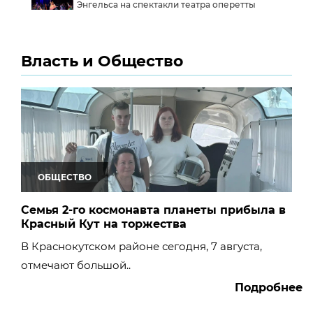
Энгельса на спектакли театра оперетты
В Саратовской области на праздник
чествовали спортсменов и тренировали
Власть и Общество
детей
В Саратове в сгоревшем доме обнаружили
тело женщины
Пожар на мусорной свалке в Энгельсе
потушили на 50 процентов
ОБЩЕСТВО
Володина ужаснуло удручающее состояние
Семья 2-го космонавта планеты прибыла в
колледжа имени Яблочкова в Саратове
Красный Кут на торжества
В Краснокутском районе сегодня, 7 августа,
На поле в Саратовской области столкнулись
КамАЗ и УАЗ, погибла женщина
отмечают большой..
Подробнее
Бусаргин в Аткарском районе обсудил с
жителями ремонт больницы, водозабора и