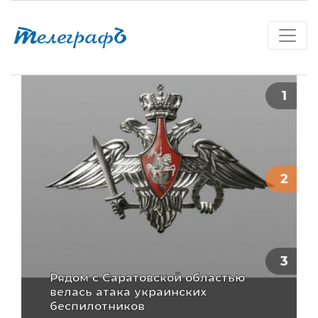
В Саратове за 6 миллионов
рублей увеличат число платных