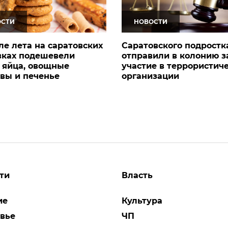
ОСТИ
НОВОСТИ
ле лета на саратовских
Саратовского подростк
вках подешевели
отправили в колонию з
 яйца, овощные
участие в террористич
вы и печенье
организации
ти
Власть
ие
Культура
вье
ЧП