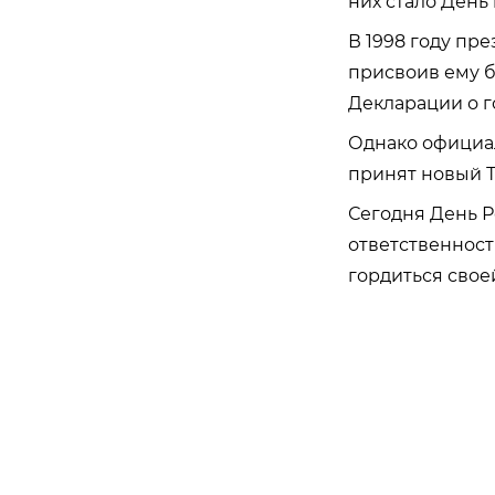
них стало День
В 1998 году пр
присвоив ему б
Декларации о г
Однако официал
принят новый Т
Сегодня День 
ответственност
гордиться свое