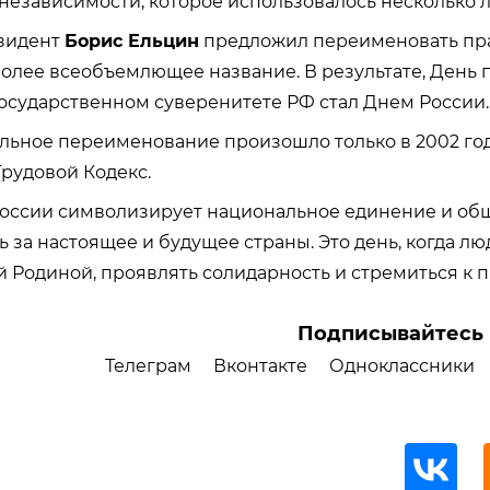
 независимости, которое использовалось несколько л
езидент
Борис Ельцин
предложил переименовать пра
олее всеобъемлющее название. В результате, День 
осударственном суверенитете РФ стал Днем России.
ьное переименование произошло только в 2002 году
рудовой Кодекс.
России символизирует национальное единение и об
ь за настоящее и будущее страны. Это день, когда лю
й Родиной, проявлять солидарность и стремиться к п
Подписывайтесь 
Телеграм
Вконтакте
Одноклассники