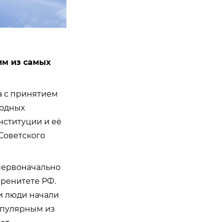
им из самых
на с принятием
родных
нституции и её
Советского
 первоначально
еренитете РФ.
и люди начали
опулярным из