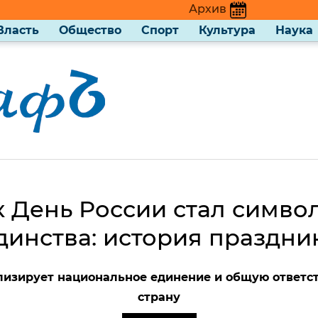
Архив
Власть
Общество
Спорт
Культура
Наука
к День России стал симво
динства: история праздни
лизирует национальное единение и общую ответст
страну