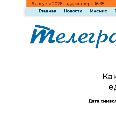
6 августа 2026 года, четверг, 16:35
Главная
Новости
Мнение
Ка
е
Дата симво