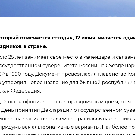
оторый отмечается сегодня, 12 июня, является одн
здников в стране.
оло 25 лет занимает своё место в календаре и связа
осударственном суверенитете России на Съезде на
Р в 1990 году. Документ провозгласил главенство Ко
же утвердил новое название для бывшей республики 
ская Федерация.
я, 12 июня официально стал праздничным днем, хотя
к День принятия Декларации о государственном сув
нное название не совсем понравилось населению, 
 придумывая альтернативные варианты. Наиболее п