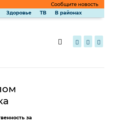
Сообщите новость
Здоровье
ТВ
В районах
лом
ка
венность за