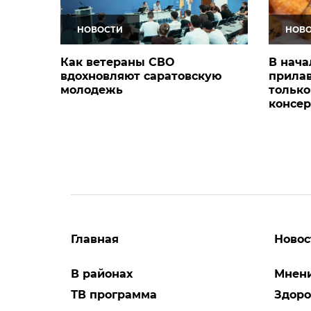
НОВОСТИ
НОВ
Как ветераны СВО
В нача
вдохновляют саратовскую
прила
молодежь
только
консер
Главная
Новос
В районах
Мнен
ТВ программа
Здоро