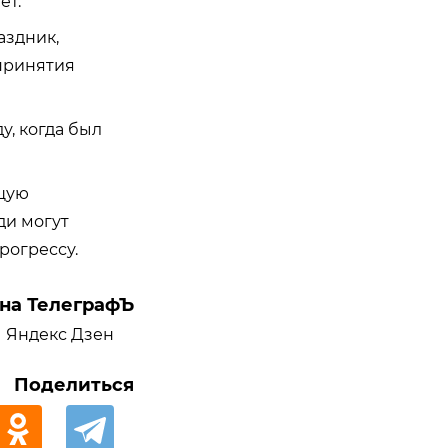
ет.
здник,
принятия
, когда был
щую
ди могут
рогрессу.
на ТелеграфЪ
Яндекс Дзен
Поделиться