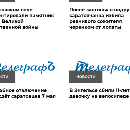
товском селе
После застолья с подр
онтировали памятник
саратовчанка избила
 Великой
ревнивого сожителя
ственной войны
черенком от лопаты
ОСТИ
НОВОСТИ
абное отключение
В Энгельсе сбили 11-ле
дёт саратовцев 7 мая
девочку на велосипеде