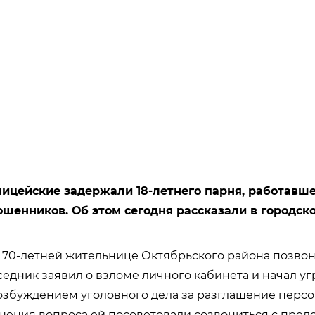
лицейские задержали 18-летнего парня, работавше
шенников. Об этом сегодня рассказали в городск
 70-летней жительнице Октябрьского района позвон
еседник заявил о взломе личного кабинета и начал у
озбуждением уголовного дела за разглашение перс
шения вопроса ей посоветовали созвониться с пред