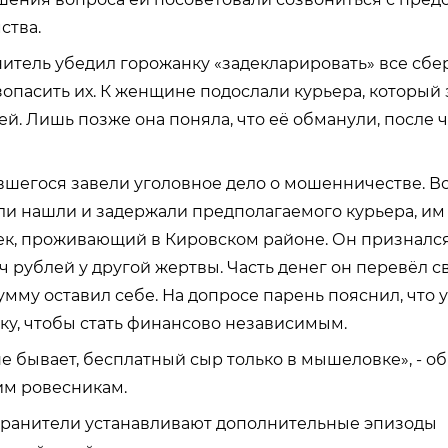
ства.
тель убедил горожанку «задекларировать» все сбе
опасить их. К женщине подослали курьера, который 
ей. Лишь позже она поняла, что её обманули, после 
вшегося завели уголовное дело о мошенничестве. В
и нашли и задержали предполагаемого курьера, им
к, проживающий в Кировском районе. Он признался,
яч рублей у другой жертвы. Часть денег он перевёл с
умму оставил себе. На допросе парень пояснил, что 
ку, чтобы стать финансово независимым.
не бывает, бесплатный сыр только в мышеловке», - о
им ровесникам.
хранители устанавливают дополнительные эпизоды