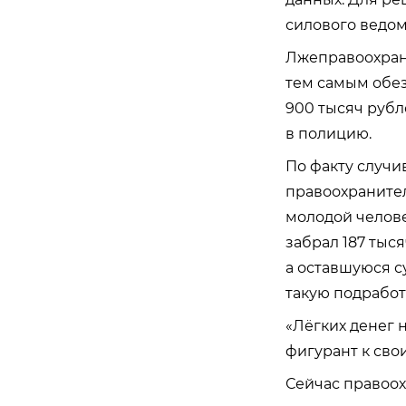
силового ведом
Лжеправоохрани
тем самым обез
900 тысяч рубл
в полицию.
По факту случи
правоохранител
молодой челове
забрал 187 тыс
а оставшуюся с
такую подработ
«Лёгких денег 
фигурант к сво
Сейчас правоо