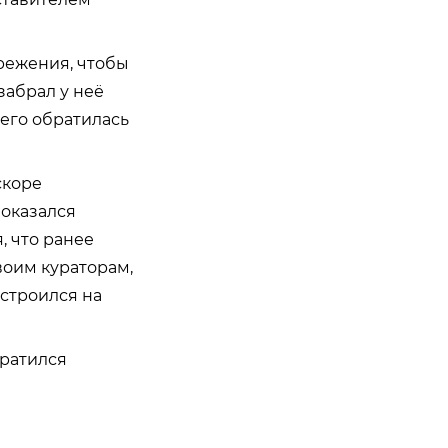
режения, чтобы
забрал у неё
чего обратилась
скоре
 оказался
 что ранее
воим кураторам,
устроился на
братился