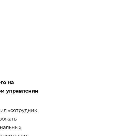
го на
ом управлении
ил «сотрудник
грожать
ональных
ставителем