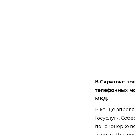
В Саратове по
телефонных мо
МВД.
В конце апреля
Госуслуг». Соб
пенсионерке в
данных. Для ре