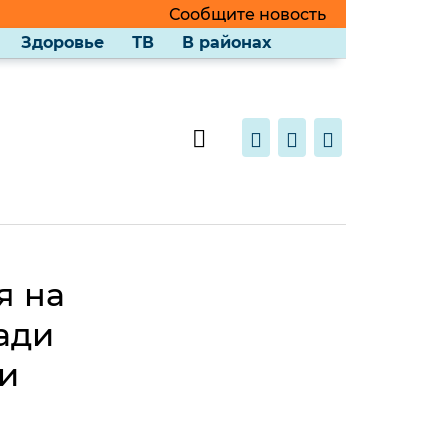
Сообщите новость
Здоровье
ТВ
В районах
я на
ади
и