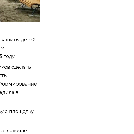
 защиты детей
ам
 году.
ков сделать
сть
«Формирование
едила в
овую площадку
на включает