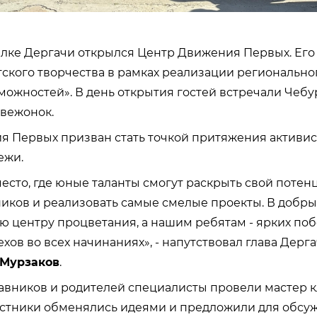
лке Дергачи открылся Центр Движения Первых. Его
тского творчества в рамках реализации регионально
ожностей». В день открытия гостей встречали Чебу
вежонок.
 Первых призван стать точкой притяжения активис
ежи.
место, где юные таланты смогут раскрыть свой потен
ов и реализовать самые смелые проекты. В добрый
ю центру процветания, а нашим ребятам - ярких поб
хов во всех начинаниях», - напутствовал глава Дерг
 Мурзаков
.
тавников и родителей специалисты провели мастер к
астники обменялись идеями и предложили для обсу