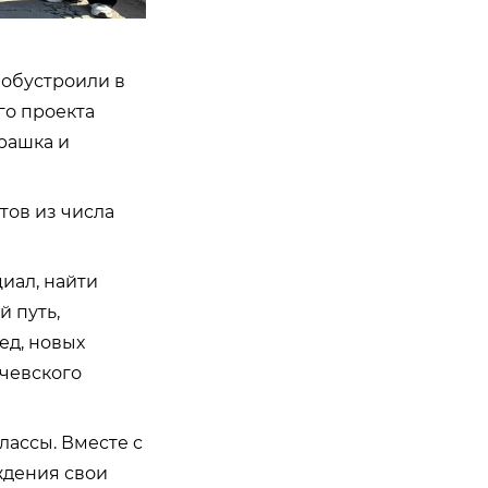
 обустроили в
го проекта
рашка и
тов из числа
циал, найти
 путь,
ед, новых
ачевского
лассы. Вместе с
ждения свои