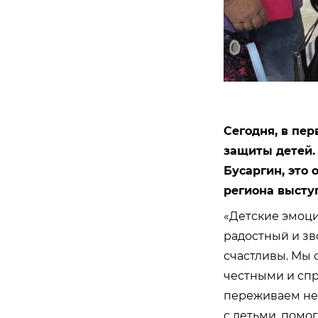
Сегодня, в пе
защиты детей.
Бусаргин, это 
региона высту
«Детские эмоци
радостный и зв
счастливы. Мы 
честными и спр
переживаем неу
с детьми, помог