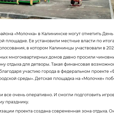
йона «Молочка» в Калининске могут отметить День
ой площадке. Ее установили местные власти по итог
олосования, в котором Калининцы участвовали в 2025
ных многоквартирных домов давно просили чиновни
зону отдыха для детворы. Такая финансовая возможно
благодаря участию города в федеральном проекте 
одской среды». Детская площадка на «Молочке» поб
и все очень оперативно. И смогли подготовить игр
му празднику.
изации проекта создана современная зона отдыха. О