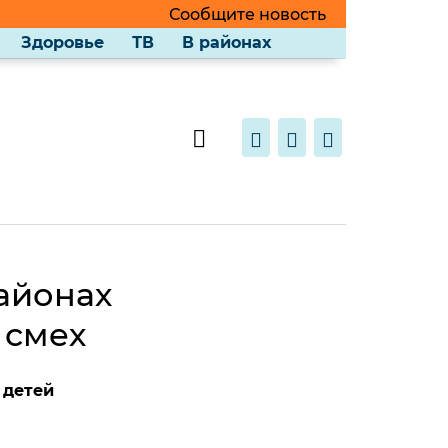
Сообщите новость
Здоровье
ТВ
В районах
айонах
 смех
 детей