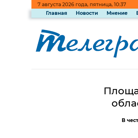
7 августа 2026 года, пятница, 10:37
Главная
Новости
Мнение
Площад
обла
В чес