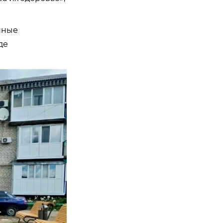
нные
де