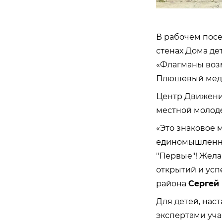
В рабочем посе
стенах Дома де
«Флагманы возм
Плюшевый мед
Центр Движения
местной молод
«Это знаковое 
единомышленник
"Первыe"! Жела
открытий и успе
района
Сергей
Для детей, нас
экспертами уч