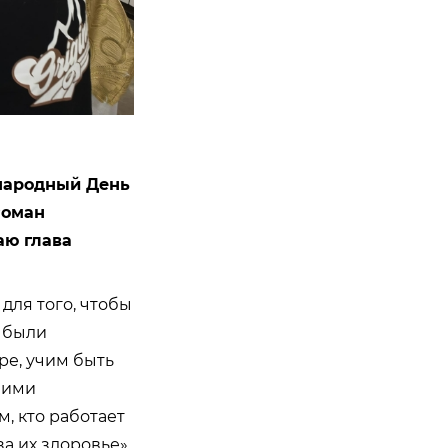
ународный День
Роман
аю глава
для того, чтобы
и были
ре, учим быть
ними
, кто работает
а их здоровье»,