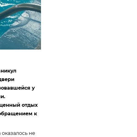
аникул
двери
зовавшейся у
и.
оценный отдых
обращением к
 оказалось не