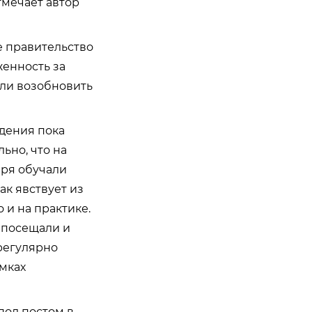
тмечает автор
е правительство
енность за
гли возобновить
дения пока
ьно, что на
еря обучали
ак явствует из
 и на практике.
 посещали и
регулярно
мках
под постом в