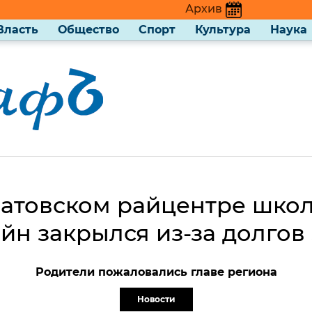
Архив
Власть
Общество
Спорт
Культура
Наука
ратовском райцентре шко
йн закрылся из-за долгов 
Родители пожаловались главе региона
Новости