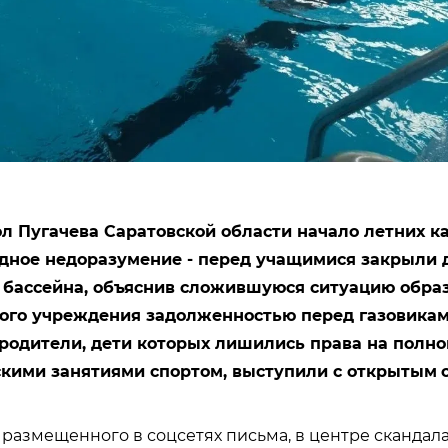
л Пугачева Саратовской области начало летних к
дное недоразумение - перед учащимися закрыли 
 бассейна, объяснив сложившуюся ситуацию обра
ого учреждения задолженностью перед газовикам
одители, дети которых лишились права на полн
скими занятиями спортом, выступили с открытым
з размещенного в соцсетях письма, в центре скандала