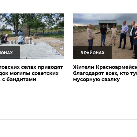
а
ЙОНАХ
В РАЙОНАХ
товских селах приводят
Жители Красноармейс
док могилы советских
благодарят всех, кто т
 с бандитами
мусорную свалку