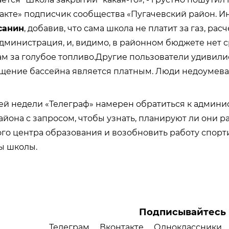
акте» подписчик сообщества «Пугачевский район. И
санин
, добавив, что сама школа не платит за газ, рас
дминистрация, и, видимо, в районном бюджете нет с
ам за голубое топливо.Другие пользователи удивилис
щение бассейна является платным. Люди недоумеваю
ей недели «Телеграф» намерен обратиться к админи
айона с запросом, чтобы узнать, планируют ли они ра
го центра образования и возобновить работу спор
ы школы.
Подписывайтесь 
Телеграм
Вконтакте
Одноклассники