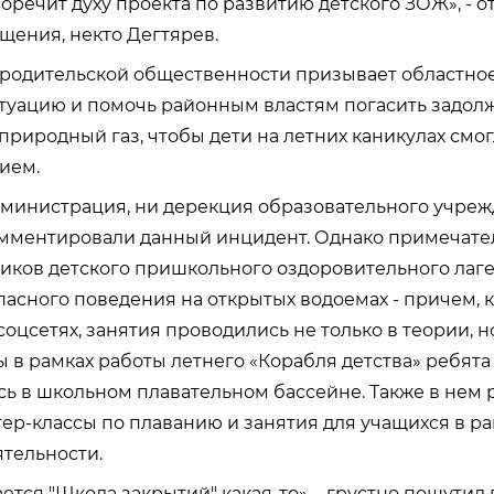
воречит духу проекта по развитию детского ЗОЖ», - о
щения, некто Дегтярев.
родительской общественности призывает областно
туацию и помочь районным властям погасить задолж
риродный газ, чтобы дети на летних каникулах смо
нием.
министрация, ни дерекция образовательного учреж
мментировали данный инцидент. Однако примечател
иков детского пришкольного оздоровительного лаг
асного поведения на открытых водоемах - причем, к
цсетях, занятия проводились не только в теории, но
 в рамках работы летнего «Корабля детства» ребята
ь в школьном плавательном бассейне. Также в нем 
ер-классы по плаванию и занятия для учащихся в ра
тельности.
ется "Школа закрытий" какая-то», - грустно пошутил 