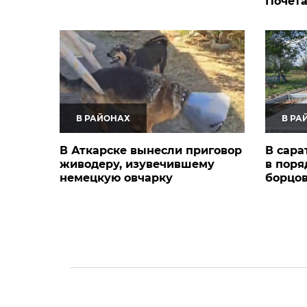
Почет
В РАЙОНАХ
В РА
В Аткарске вынесли приговор
В сара
живодеру, изувечившему
в поря
немецкую овчарку
борцов