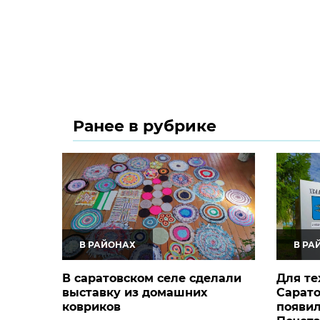
Ранее в рубрике
В РАЙОНАХ
В РА
В саратовском селе сделали
Для те
выставку из домашних
Сарато
ковриков
появил