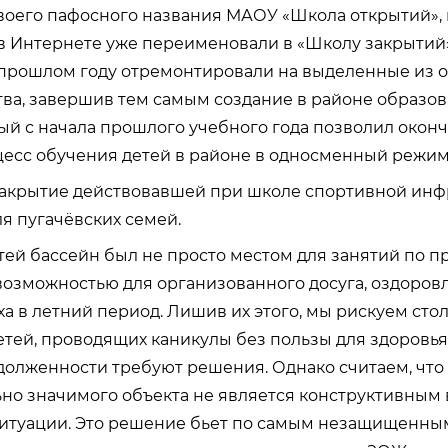
оего пафосного названия МАОУ «Школа открытий», 
 Интернете уже переименовали в «Школу закрытий»
прошлом году отремонтировали на выделенные из о
ва, завершив тем самым создание в районе образов
рый с начала прошлого учебного года позволил окон
есс обучения детей в районе в односменный режим
акрытие действовавшей при школе спортивной инф
ля пугачёвских семей.
тей бассейн был не просто местом для занятий по п
озможностью для организованного досуга, оздоров
ха в летний период. Лишив их этого, мы рискуем стол
етей, проводящих каникулы без пользы для здоровь
долженности требуют решения. Однако считаем, чт
но значимого объекта не является конструктивным
итуации. Это решение бьет по самым незащищенны