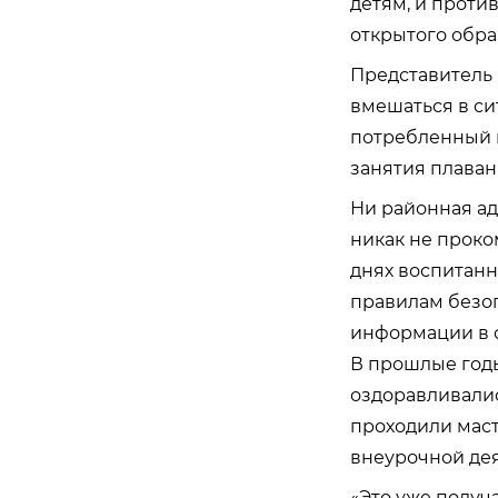
детям, и проти
открытого обра
Представитель 
вмешаться в си
потребленный п
занятия плава
Ни районная ад
никак не проко
днях воспитанн
правилам безоп
информации в со
В прошлые годы
оздоравливалис
проходили маст
внеурочной дея
«Это уже получа