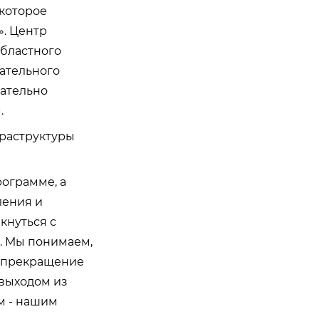
которое
. Центр
бластного
ательного
чательно
.
раструктуры
рограмме, а
ления и
кнуться с
я. Мы понимаем,
о прекращение
 выходом из
м - нашим