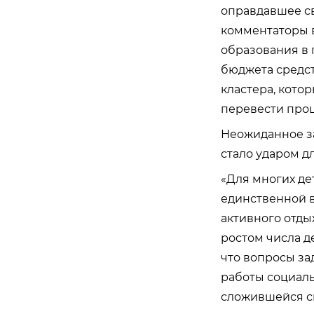
оправдавшее св
комментаторы в
образования в 
бюджета средст
кластера, кото
перевести проц
Неожиданное з
стало ударом д
«Для многих де
единственной в
активного отды
ростом числа д
что вопросы за
работы социаль
сложившейся с