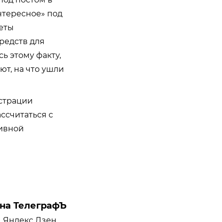
нтересное» под
четы
редств для
ь этому факту,
т, на что ушли
страции
ссчитаться с
тивной
на ТелеграфЪ
Яндекс Дзен