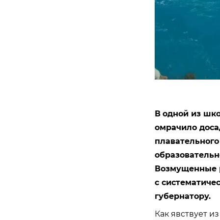
В
одной из шко
омрачило доса
плавательного
образовательн
Возмущенные р
с систематиче
губернатору.
Как явствует и