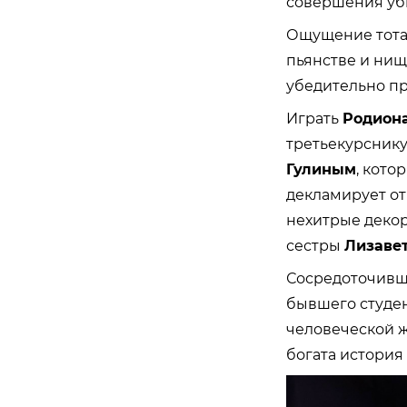
совершения уб
Ощущение тота
пьянстве и нищ
убедительно п
Играть
Родиона
третьекурснику
Гулиным
, кото
декламирует от
нехитрые декор
сестры
Лизаве
Сосредоточивш
бывшего студен
человеческой ж
богата история