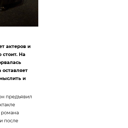
ет актеров и
 стоит. На
орвалась
 оставляет
смыслить и
 он предъявил
ктакле
о романа
и после