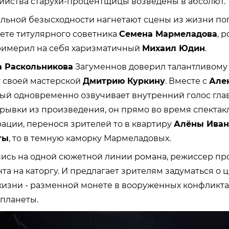
ийства старухи-процентщицы возведены в абсолют.
льной безысходности нагнетают сцены из жизни по
ете титулярного советника
Семена Мармеладова
, 
римерил на себя харизматичный
Михаил Юдин
.
 Раскольникова
Загуменнов доверил талантливому
 своей мастерской
Дмитрию Куркину
. Вместе с
Але
рый одновременно озвучивает внутренний голос гла
рывки из произведения, он прямо во время спектак
ации, перенося зрителей то в квартиру
Алёны Ива
ты
, то в темную каморку Мармеладовых.
ись на одной сюжетной линии романа, режиссер пр
та на каторгу. И предлагает зрителям задуматься о 
изни - разменной монете в вооруженных конфликтах
 планеты.