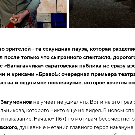
 зрителей - та секундная пауза, которая разделя
 после только что сыгранного спектакля, дорогого
е «Балаганчика» саратовская публика не сразу вз
и и криками «Браво!»: очередная премьера театра
ства и ощутимое послевкусие, которое хочется о
 Загуменнов
не умеет не удивлять. Вот и на этот раз
льникова, которого никто еще не видел. В новом спе
и наказание. Начало» (16+) по мотивам бессмертног
вского
, душевные метания главного героя накануне 