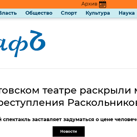
Архив
Власть
Общество
Спорт
Культура
Наука
товском театре раскрыли
реступления Раскольнико
спектакль заставляет задуматься о цене челове
Новости