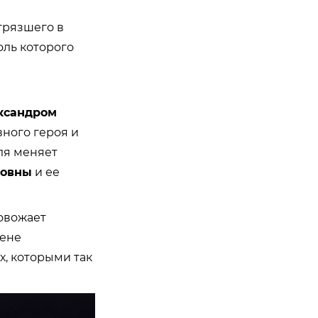
грязшего в
роль которого
ксандром
вного героя и
ля меняет
новны
и ее
овожает
цене
, которыми так