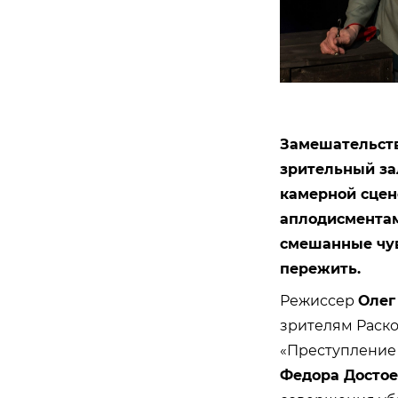
Замешательство
зрительный зал
камерной сцен
аплодисментам
смешанные чув
пережить.
Режиссер
Олег
зрителям Раско
«Преступление 
Федора Достое