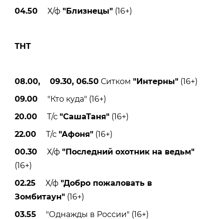
04.50
Х/ф
"Близнецы"
(16+)
ТНТ
08.00, 09.30, 06.50
Ситком
"Интерны"
(16+)
09.00
"Кто куда" (16+)
20.00
Т/с
"СашаТаня"
(16+)
22.00
Т/с
"Афоня"
(16+)
00.30
Х/ф
"Последний охотник на ведьм"
(16+)
02.25
Х/ф
"Добро пожаловать в
Зомбитаун"
(16+)
03.55
"Однажды в России" (16+)