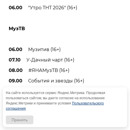
06.00
"Утро ТНТ 2026" (16+)
МузТВ
06.00
Музитив (16+)
07.10
У-Дачный чарт (16+)
08.00
#ЯНАМузТВ (16+)
09.00
События и звезды (16+)
09.05
TEEN чарт (16+)
На сайте используется сервис Яндекс.Метрика. Продолжая
пользоваться сайтом, вы даете согласие на использование
09.40, 16.00, 19.00, 22.40
Pro-Новости (16+)
Яндекс.Метрики и принимаете условия
Пользовательского
соглашения
10.00
Top чарт Европы плюс (16+)
Принять
11.00
Страна на Муз-ТВ (16+)