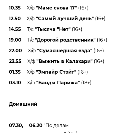
10.35
Х/ф
"Маме снова 17"
(16+)
12.50
Х/ф
"Самый лучший день"
(16+)
14.55
Т/с
"Тысяча "Нет"
(16+)
19.00
Т/с
"Дорогой родственник"
(16+)
22.00
Х/ф
"Сумасшедшая езда"
(16+)
23.55
Х/ф
"Выжить в Калахари"
(16+)
01.35
Х/ф
"Эмпайр Стэйт"
(16+)
03.10
Х/ф
"Банды Парижа"
(18+)
Домашний
07.30, 06.20
"По делам