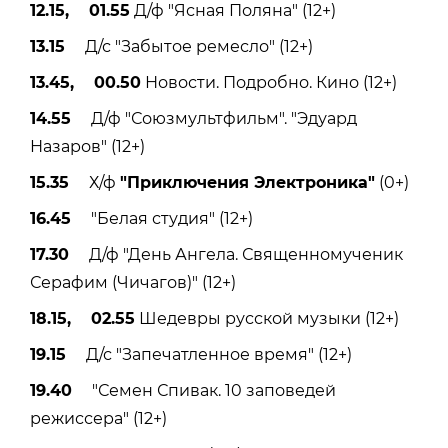
12.15, 01.55
Д/ф "Ясная Поляна" (12+)
13.15
Д/с "Забытое ремесло" (12+)
13.45, 00.50
Новости. Подробно. Кино (12+)
14.55
Д/ф "Союзмультфильм". "Эдуард
Назаров" (12+)
15.35
Х/ф
"Приключения Электроника"
(0+)
16.45
"Белая студия" (12+)
17.30
Д/ф "День Ангела. Священномученик
Серафим (Чичагов)" (12+)
18.15, 02.55
Шедевры русской музыки (12+)
19.15
Д/с "Запечатленное время" (12+)
19.40
"Семен Спивак. 10 заповедей
режиссера" (12+)