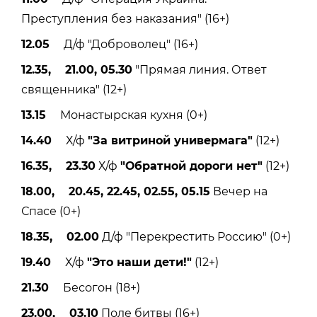
Преступления без наказания" (16+)
12.05
Д/ф "Доброволец" (16+)
12.35, 21.00, 05.30
"Прямая линия. Ответ
священника" (12+)
13.15
Монастырская кухня (0+)
14.40
Х/ф
"За витриной универмага"
(12+)
16.35, 23.30
Х/ф
"Обратной дороги нет"
(12+)
18.00, 20.45, 22.45, 02.55, 05.15
Вечер на
Спасе (0+)
18.35, 02.00
Д/ф "Перекрестить Россию" (0+)
19.40
Х/ф
"Это наши дети!"
(12+)
21.30
Бесогон (18+)
23.00, 03.10
Поле битвы (16+)