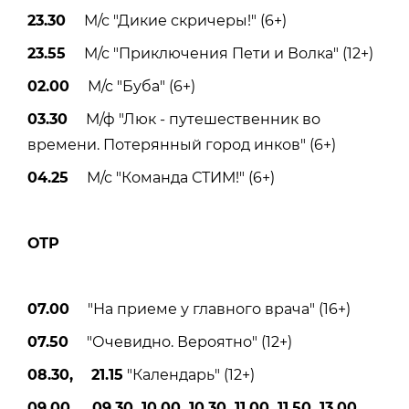
23.30
М/с "Дикие скричеры!" (6+)
23.55
М/с "Приключения Пети и Волка" (12+)
02.00
М/с "Буба" (6+)
03.30
М/ф "Люк - путешественник во
времени. Потерянный город инков" (6+)
04.25
М/с "Команда СТИМ!" (6+)
ОТР
07.00
"На приеме у главного врача" (16+)
07.50
"Очевидно. Вероятно" (12+)
08.30, 21.15
"Календарь" (12+)
09.00, 09.30, 10.00, 10.30, 11.00, 11.50, 13.00,