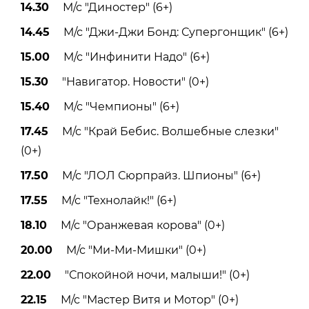
14.30
М/с "Диностер" (6+)
14.45
М/с "Джи-Джи Бонд: Супергонщик" (6+)
15.00
М/с "Инфинити Надо" (6+)
15.30
"Навигатор. Новости" (0+)
15.40
М/с "Чемпионы" (6+)
17.45
М/с "Край Бебис. Волшебные слезки"
(0+)
17.50
М/с "ЛОЛ Сюрпрайз. Шпионы" (6+)
17.55
М/с "Технолайк!" (6+)
18.10
М/с "Оранжевая корова" (0+)
20.00
М/с "Ми-Ми-Мишки" (0+)
22.00
"Спокойной ночи, малыши!" (0+)
22.15
М/с "Мастер Витя и Мотор" (0+)