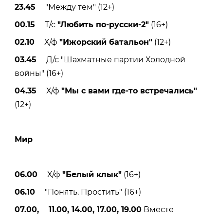
23.45
"Между тем" (12+)
00.15
Т/с
"Любить по-русски-2"
(16+)
02.10
Х/ф
"Ижорский батальон"
(12+)
03.45
Д/с "Шахматные партии Холодной
войны" (16+)
04.35
Х/ф
"Мы с вами где-то встречались"
(12+)
Мир
06.00
Х/ф
"Белый клык"
(16+)
06.10
"Понять. Простить" (16+)
07.00, 11.00, 14.00, 17.00, 19.00
Вместе