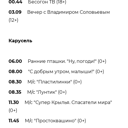
00.44
Бесогон ТВ (18+)
03.09
Вечер с Владимиром Соловьевым
(12+)
Карусель
06.00
Ранние пташки. "Ну, погоди!" (0+)
08.00
"С добрым утром, малыши!" (0+)
08.30
М/с "Пластилинки" (0+)
08.35
М/с "Лунтик" (0+)
11.30
М/с "Супер Крылья. Спасатели мира"
(0+)
11.45
М/с "Простоквашино" (0+)