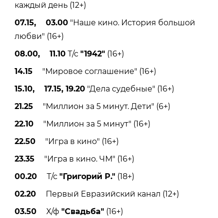
каждый день (12+)
07.15, 03.00
"Наше кино. История большой
любви" (16+)
08.00, 11.10
Т/с
"1942"
(16+)
14.15
"Мировое соглашение" (16+)
15.10, 17.15, 19.20
"Дела судебные" (16+)
21.25
"Миллион за 5 минут. Дети" (6+)
22.10
"Миллион за 5 минут" (16+)
22.50
"Игра в кино" (16+)
23.35
"Игра в кино. ЧМ" (16+)
00.20
Т/с
"Григорий Р."
(18+)
02.20
Первый Евразийский канал (12+)
03.50
Х/ф
"Свадьба"
(16+)