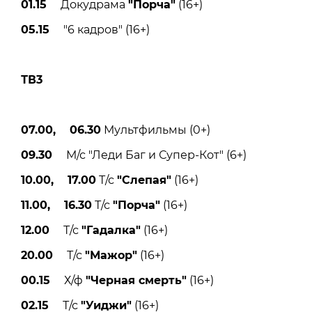
01.15
Докудрама
"Порча"
(16+)
05.15
"6 кадров" (16+)
ТВ3
07.00, 06.30
Мультфильмы (0+)
09.30
М/с "Леди Баг и Супер-Кот" (6+)
10.00, 17.00
Т/с
"Слепая"
(16+)
11.00, 16.30
Т/с
"Порча"
(16+)
12.00
Т/с
"Гадалка"
(16+)
20.00
Т/с
"Мажор"
(16+)
00.15
Х/ф
"Черная смерть"
(16+)
02.15
Т/с
"Уиджи"
(16+)