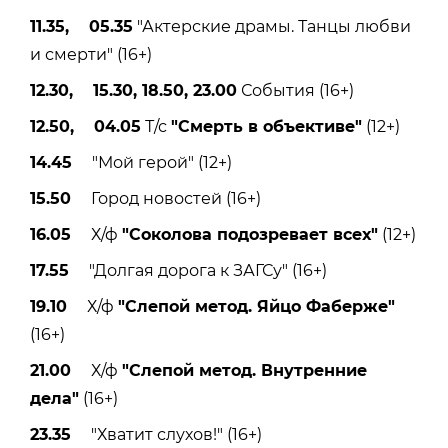
11.35, 05.35
"Актерские драмы. Танцы любви
и смерти" (16+)
12.30, 15.30, 18.50, 23.00
События (16+)
12.50, 04.05
Т/с
"Смерть в объективе"
(12+)
14.45
"Мой герой" (12+)
15.50
Город новостей (16+)
16.05
Х/ф
"Соколова подозревает всех"
(12+)
17.55
"Долгая дорога к ЗАГСу" (16+)
19.10
Х/ф
"Слепой метод. Яйцо Фаберже"
(16+)
21.00
Х/ф
"Слепой метод. Внутренние
дела"
(16+)
23.35
"Хватит слухов!" (16+)