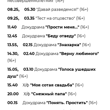
несовершеннолетних" (16+)
08.25, 05.30
"Давай разведемся!" (16+)
09.25, 03.35
"Тест на отцовство" (16+)
11.40
Докудрама
"Прости меня
…"
(16+)
12.45
Докудрама
"Беду отведу"
(16+)
13.55, 02.15
Докудрама
"Знахарка"
(16+)
14.30, 02.40
Докудрама
"Верну любимого"
(16+)
15.05, 03.10
Докудрама
"Голоса ушедших
душ"
(16+)
15.40
Х/ф
"Моя сотая свадьба"
(16+)
20.00
Х/ф
"Снежный папа"
(16+)
00.15
Докудрама
"Понять. Простить"
(16+)