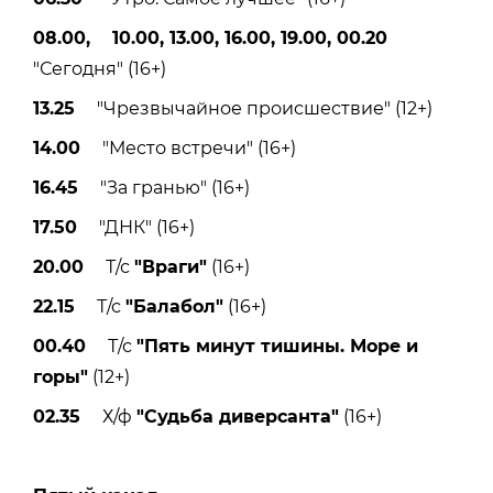
08.00, 10.00, 13.00, 16.00, 19.00, 00.20
"Сегодня" (16+)
13.25
"Чрезвычайное происшествие" (12+)
14.00
"Место встречи" (16+)
16.45
"За гранью" (16+)
17.50
"ДНК" (16+)
20.00
Т/с
"Враги"
(16+)
22.15
Т/с
"Балабол"
(16+)
00.40
Т/с
"Пять минут тишины. Море и
горы"
(12+)
02.35
Х/ф
"Судьба диверсанта"
(16+)