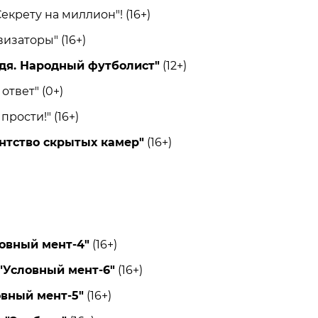
крету на миллион"! (16+)
заторы" (16+)
дя. Народный футболист"
(12+)
твет" (0+)
рости!" (16+)
нтство скрытых камер"
(16+)
овный мент-4"
(16+)
"Условный мент-6"
(16+)
овный мент-5"
(16+)