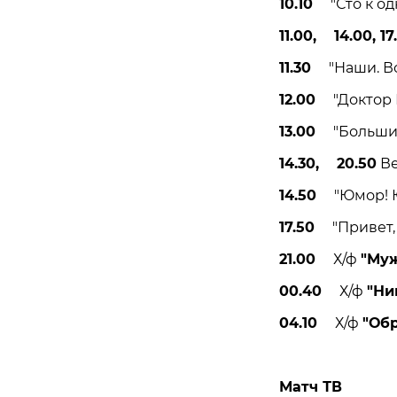
10.10
"Сто к одн
11.00, 14.00, 17
11.30
"Наши. Вое
12.00
"Доктор М
13.00
"Большие 
14.30, 20.50
Ве
14.50
"Юмор! Юм
17.50
"Привет, А
21.00
Х/ф
"Муж
00.40
Х/ф
"Ни
04.10
Х/ф
"Об
Матч ТВ