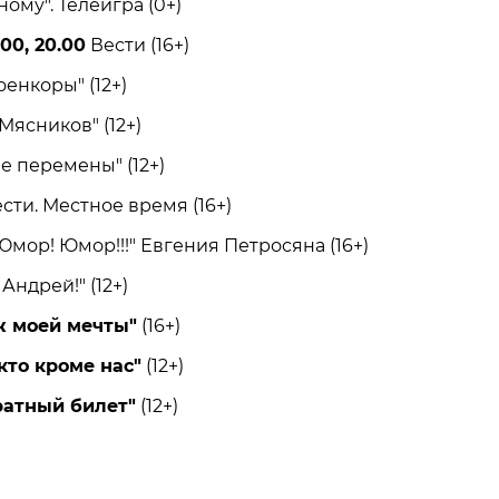
ому". Телеигра (0+)
.00, 20.00
Вести (16+)
нкоры" (12+)
ясников" (12+)
перемены" (12+)
сти. Местное время (16+)
ор! Юмор!!!" Евгения Петросяна (16+)
ндрей!" (12+)
 моей мечты"
(16+)
кто кроме нас"
(12+)
ратный билет"
(12+)