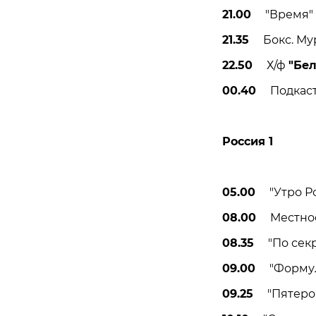
21.00
"Время" (
21.35
Бокс. Мура
22.50
Х/ф
"Бе
00.40
Подкаст. 
Россия 1
05.00
"Утро Рос
08.00
Местное в
08.35
"По секре
09.00
"Формула
09.25
"Пятеро н