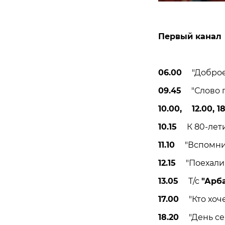
Первый канал
06.00
"Доброе у
09.45
"Слово па
10.00, 12.00, 1
10.15
К 80-летию
11.10
"Вспомнить
12.15
"Поехали!"
13.05
Т/с
"Арб
17.00
"Кто хочет
18.20
"День семь