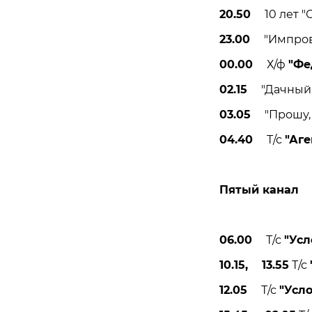
20.50
10 лет "Се
23.00
"Импрови
00.00
Х/ф
"Фе
02.15
"Дачный о
03.05
"Прошу, п
04.40
Т/с
"Аге
Пятый канал
06.00
Т/с
"Усл
10.15, 13.55
Т/с
12.05
Т/с
"Усл