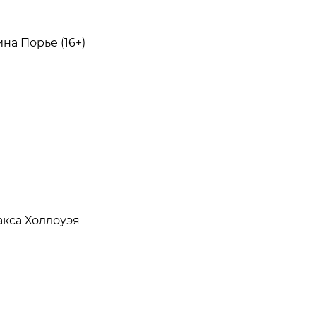
а Порье (16+)
кса Холлоуэя