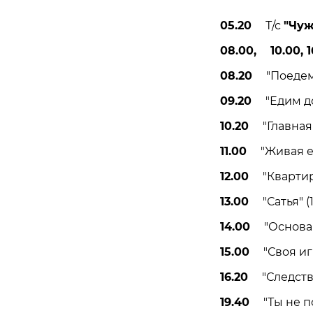
05.20
Т/с
"Чуж
08.00, 10.00, 1
08.20
"Поедем, 
09.20
"Едим дом
10.20
"Главная д
11.00
"Живая еда
12.00
"Квартирн
13.00
"Сатья" (1
14.00
"Основано
15.00
"Своя игр
16.20
"Следствие
19.40
"Ты не по