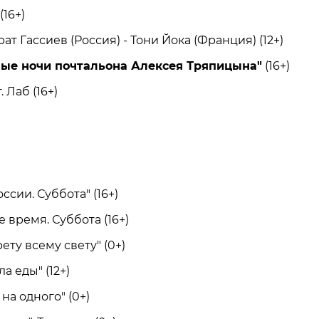
16+)
т Гассиев (Россия) - Тони Йока (Франция) (12+)
лые ночи почтальона Алексея Тряпицына"
(16+)
Лаб (16+)
сии. Суббота" (16+)
ремя. Суббота (16+)
ту всему свету" (0+)
 еды" (12+)
а одного" (0+)