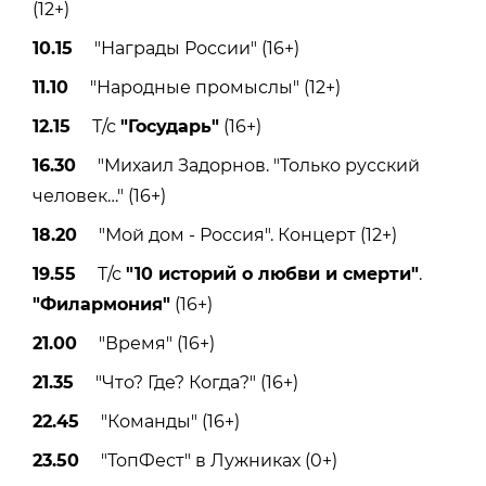
(12+)
10.15
"Награды России" (16+)
11.10
"Народные промыслы" (12+)
12.15
Т/с
"Государь"
(16+)
16.30
"Михаил Задорнов. "Только русский
человек…" (16+)
18.20
"Мой дом - Россия". Концерт (12+)
19.55
Т/с
"10 историй о любви и смерти"
.
"Филармония"
(16+)
21.00
"Время" (16+)
21.35
"Что? Где? Когда?" (16+)
22.45
"Команды" (16+)
23.50
"ТопФест" в Лужниках (0+)