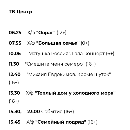
ТВ Центр
06.25
Х/ф
"Овраг"
(12+)
07.55
Х/ф
"Большая семья"
(0+)
10.05
"Матушка Россия". Гала-концерт (6+)
11.30
"Смешите меня семеро" (16+)
12.40
"Михаил Евдокимов. Кроме шуток"
(16+)
13.30
Х/ф
"Теплый дом у холодного моря"
(16+)
15.30, 23.00
События (16+)
15.45
Х/ф
"Семейный подряд"
(16+)