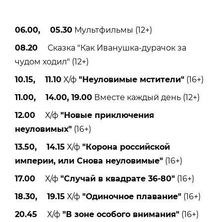
06.00, 05.30
Мультфильмы (12+)
08.20
Сказка "Как Иванушка-дурачок за
чудом ходил" (12+)
10.15, 11.10
Х/ф
"Неуловимые мстители"
(16+)
11.00, 14.00, 19.00
Вместе каждый день (12+)
12.00
Х/ф
"Новые приключения
неуловимых"
(16+)
13.50, 14.15
Х/ф
"Корона российской
империи, или Снова неуловимые"
(16+)
17.00
Х/ф
"Случай в квадрате 36-80"
(16+)
18.30, 19.15
Х/ф
"Одиночное плавание"
(16+)
20.45
Х/ф
"В зоне особого внимания"
(16+)