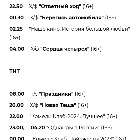
22.50
Х/ф
"Ответный ход"
(16+)
00.30
Х/ф
"Берегись автомобиля"
(16+)
02.25
"Наше кино. История большой любви"
(16+)
04.00
Х/ф
"Сердца четырех"
(16+)
ТНТ
08.00
Т/с
"Праздники"
(16+)
20.00
Х/ф
"Новая Теща"
(16+)
22.00
"Комеди Клаб-2024. Лучшее" (16+)
23.00, 04.20
"Однажды в России" (16+)
00.00
"Комеди Клаб. Дайджесты 2023" (16+)