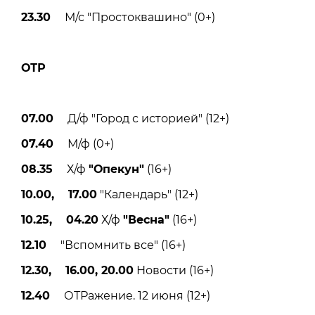
23.30
М/с "Простоквашино" (0+)
ОТР
07.00
Д/ф "Город с историей" (12+)
07.40
М/ф (0+)
08.35
Х/ф
"Опекун"
(16+)
10.00, 17.00
"Календарь" (12+)
10.25, 04.20
Х/ф
"Весна"
(16+)
12.10
"Вспомнить все" (16+)
12.30, 16.00, 20.00
Новости (16+)
12.40
ОТРажение. 12 июня (12+)