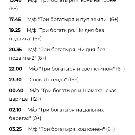
15.40
М/ф "Три богатыря и конь на троне"
(6+)
17.45
М/ф "Три богатыря и пуп земли" (6+)
19.25
М/ф "Три богатыря. Ни дня без
подвига" (6+)
20.35
М/ф "Три богатыря. Ни дня без
подвига-2" (6+)
22.00
М/ф "Три богатыря и свет клином" (6+)
23.30
"Соль. Легенда" (16+)
00.40
М/ф "Три богатыря и Шамаханская
царица" (12+)
02.10
М/ф "Три богатыря на дальних
берегах" (0+)
03.25
М/ф "Три богатыря: ход конем" (6+)