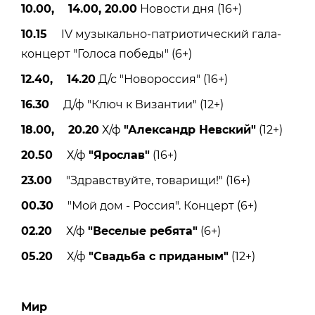
10.00, 14.00, 20.00
Новости дня (16+)
10.15
IV музыкально-патриотический гала-
концерт "Голоса победы" (6+)
12.40, 14.20
Д/с "Новороссия" (16+)
16.30
Д/ф "Ключ к Византии" (12+)
18.00, 20.20
Х/ф
"Александр Невский"
(12+)
20.50
Х/ф
"Ярослав"
(16+)
23.00
"Здравствуйте, товарищи!" (16+)
00.30
"Мой дом - Россия". Концерт (6+)
02.20
Х/ф
"Веселые ребята"
(6+)
05.20
Х/ф
"Свадьба с приданым"
(12+)
Мир