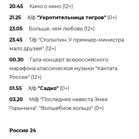
20.45
Кино о кино (12+)
21.25
Х/ф
"Укротительница тигров"
(0+)
23.05
Больше, чем любовь (12+)
23.45
Т/ф "Столыпин. У премьер-министра
мало друзей" (12+)
00.30
Гала-концерт всероссийского
марафона классической музыки "Кантата.
Россия" (12+)
01.55
Х/ф
"Садко"
(0+)
03.20
М/ф "Последняя невеста Змея
Горыныча". "Волшебное кольцо" (0+)
Россия 24