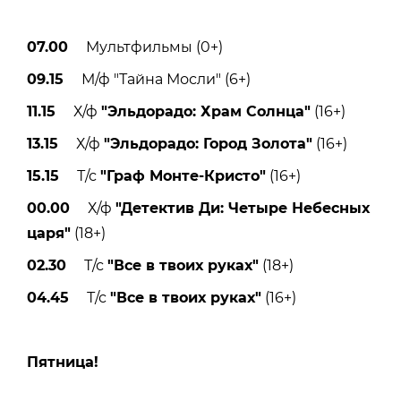
07.00
Мультфильмы (0+)
09.15
М/ф "Тайна Мосли" (6+)
11.15
Х/ф
"Эльдорадо: Храм Солнца"
(16+)
13.15
Х/ф
"Эльдорадо: Город Золота"
(16+)
15.15
Т/с
"Граф Монте-Кристо"
(16+)
00.00
Х/ф
"Детектив Ди: Четыре Небесных
царя"
(18+)
02.30
Т/с
"Все в твоих руках"
(18+)
04.45
Т/с
"Все в твоих руках"
(16+)
Пятницa!