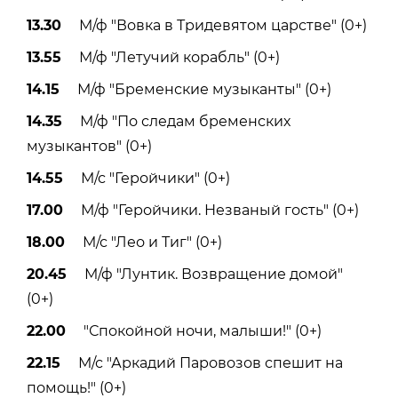
13.30
М/ф "Вовка в Тридевятом царстве" (0+)
13.55
М/ф "Летучий корабль" (0+)
14.15
М/ф "Бременские музыканты" (0+)
14.35
М/ф "По следам бременских
музыкантов" (0+)
14.55
М/с "Геройчики" (0+)
17.00
М/ф "Геройчики. Незваный гость" (0+)
18.00
М/с "Лео и Тиг" (0+)
20.45
М/ф "Лунтик. Возвращение домой"
(0+)
22.00
"Спокойной ночи, малыши!" (0+)
22.15
М/с "Аркадий Паровозов спешит на
помощь!" (0+)