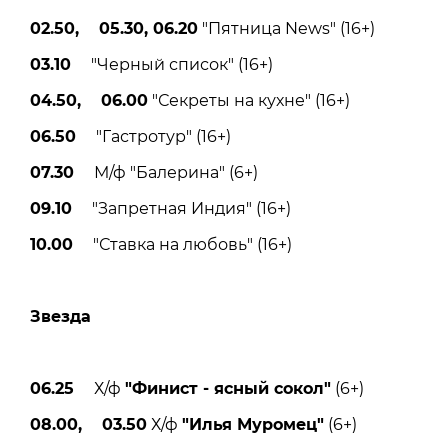
02.50, 05.30, 06.20
"Пятница News" (16+)
03.10
"Черный список" (16+)
04.50, 06.00
"Секреты на кухне" (16+)
06.50
"Гастротур" (16+)
07.30
М/ф "Балерина" (6+)
09.10
"Запретная Индия" (16+)
10.00
"Ставка на любовь" (16+)
Звезда
06.25
Х/ф
"Финист - ясный сокол"
(6+)
08.00, 03.50
Х/ф
"Илья Муромец"
(6+)