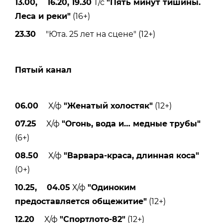
13.00, 16.20, 19.30
Т/с
"Пять минут тишины.
Леса и реки"
(16+)
23.30
"Юта. 25 лет на сцене" (12+)
Пятый канал
06.00
Х/ф
"Женатый холостяк"
(12+)
07.25
Х/ф
"Огонь, вода и
…
медные трубы"
(6+)
08.50
Х/ф
"Варвара-краса, длинная коса"
(0+)
10.25, 04.05
Х/ф
"Одиноким
предоставляется общежитие"
(12+)
12.20
Х/ф
"Спортлото-82"
(12+)