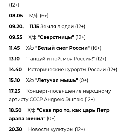
(12+)
08.05
М/ф (6+)
09.20, 11.15
Земля людей (12+)
09.55
Х/ф
"Сверстницы"
(12+)
11.45
Х/ф
"Белый снег России"
(16+)
13.10
"Танцуй и пой, моя Россия!" (12+)
14.40
Исторические курорты России (12+)
15.10
Х/ф
"Летучая мышь"
(0+)
17.25
Концерт-посвящение народному
артисту СССР Андрею Эшпаю (12+)
18.50
Х/ф
"Сказ про то, как царь Петр
арапа женил"
(0+)
20.30
Новости культуры (12+)