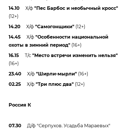
14.10
Х/ф
"Пес Барбос и необычный кросс"
(12+)
14.20
Х/ф
"Самогонщики"
(12+)
14.45
Х/ф
"Особенности национальной
охоты в зимний период"
(16+)
16.15
Т/с
"Место встречи изменить нельзя"
(16+)
23.40
Х/ф
"Ширли-мырли"
(16+)
02.25
Х/ф
"Три плюс два"
(12+)
Россия К
07.30
Д/ф "Серпухов. Усадьба Мараевых"