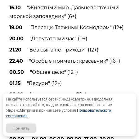
16.10
"Животный мир. Дальневосточный
морской заповедник" (6+)
19.00
"Плесецк. Таежный Космодром" (12+)
20.00
"Депутатский час" (0+)
21.20
"Без сына не приходи" (12+)
22.40
"Особые приметы: красавчик" (16+)
00.50
"Общее дело" (12+)
01.15
"Весури" (12+)
02.40
Ночное вещание (12+)
На сайте используется сервис Яндекс.Метрика. Продолжая
пользоваться сайтом, вы даете согласие на использование
Яндекс.Метрики и принимаете условия
Пользовательского
соглашения
Саратовский городской
Принять