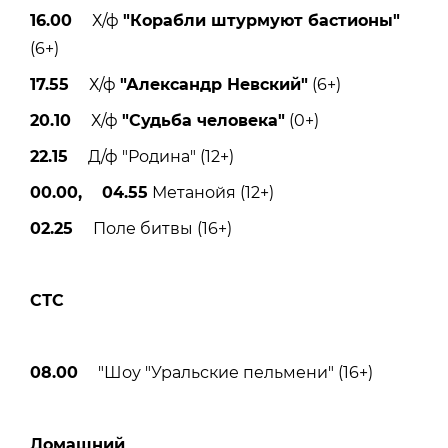
16.00
Х/ф
"Корабли штурмуют бастионы"
(6+)
17.55
Х/ф
"Александр Невский"
(6+)
20.10
Х/ф
"Судьба человека"
(0+)
22.15
Д/ф "Родина" (12+)
00.00, 04.55
Метанойя (12+)
02.25
Поле битвы (16+)
СТС
08.00
"Шоу "Уральские пельмени" (16+)
Домашний