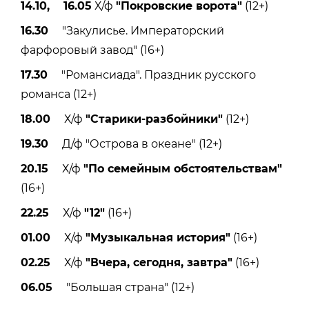
14.10, 16.05
Х/ф
"Покровские ворота"
(12+)
16.30
"Закулисье. Императорский
фарфоровый завод" (16+)
17.30
"Романсиада". Праздник русского
романса (12+)
18.00
Х/ф
"Старики-разбойники"
(12+)
19.30
Д/ф "Острова в океане" (12+)
20.15
Х/ф
"По семейным обстоятельствам"
(16+)
22.25
Х/ф
"12"
(16+)
01.00
Х/ф
"Музыкальная история"
(16+)
02.25
Х/ф
"Вчера, сегодня, завтра"
(16+)
06.05
"Большая страна" (12+)