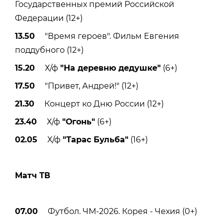
Государственных премий Российской
Федерации (12+)
13.50
"Время героев". Фильм Евгения
поддубного (12+)
15.20
Х/ф
"На деревню дедушке"
(6+)
17.50
"Привет, Андрей!" (12+)
21.30
Концерт ко Дню России (12+)
23.40
Х/ф
"Огонь"
(6+)
02.05
Х/ф
"Тарас Бульба"
(16+)
Матч ТВ
07.00
Футбол. ЧМ-2026. Корея - Чехия (0+)