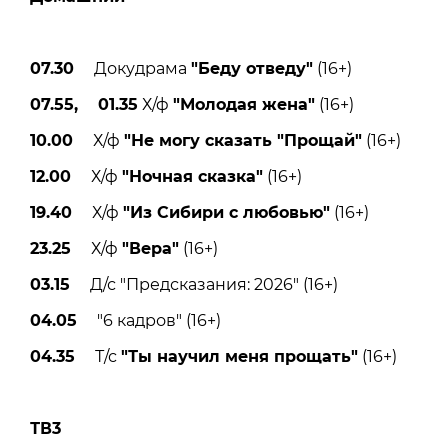
07.30
Докудрама
"Беду отведу"
(16+)
07.55, 01.35
Х/ф
"Молодая жена"
(16+)
10.00
Х/ф
"Не могу сказать "Прощай"
(16+)
12.00
Х/ф
"Ночная сказка"
(16+)
19.40
Х/ф
"Из Сибири с любовью"
(16+)
23.25
Х/ф
"Вера"
(16+)
03.15
Д/с "Предсказания: 2026" (16+)
04.05
"6 кадров" (16+)
04.35
Т/с
"Ты научил меня прощать"
(16+)
ТВ3