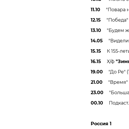
11.10
"Повара на 
12.15
"Победа" (
13.10
"Будем жит
14.05
"Видели в
15.15
К 155-лети
16.15
Х/ф
"Зим
19.00
"До Ре" (1
21.00
"Время" (
23.00
"Большая 
00.10
Подкаст. 
Россия 1