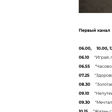
Первый канал
06.00, 10.00, 12
06.10
"Играй, г
06.55
"Часовой"
07.25
"Здоровье
08.30
"Золотая 
09.10
"Непутевы
09.30
"Мечталли
10.15
"Жизнь сво