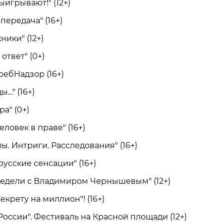
игрывают!" (12+)
ередача" (16+)
ики" (12+)
твет" (0+)
бНадзор (16+)
" (16+)
а" (0+)
еловек в праве" (16+)
 Интриги. Расследования" (16+)
сские сенсации" (16+)
дели с Владимиром Чернышевым" (12+)
крету на миллион"! (16+)
ссии". Фестиваль на Красной площади (12+)