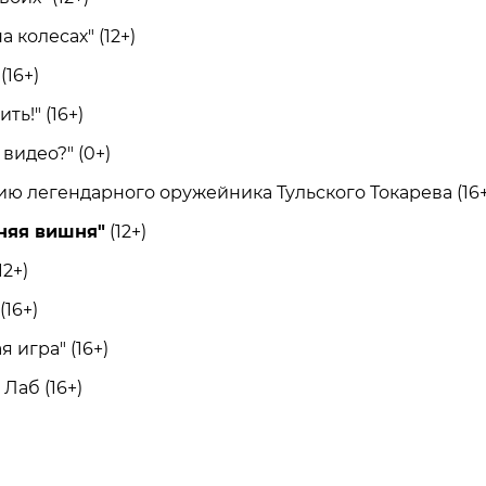
колесах" (12+)
16+)
ь!" (16+)
идео?" (0+)
ю легендарного оружейника Тульского Токарева (16+
няя вишня"
(12+)
2+)
16+)
игра" (16+)
Лаб (16+)