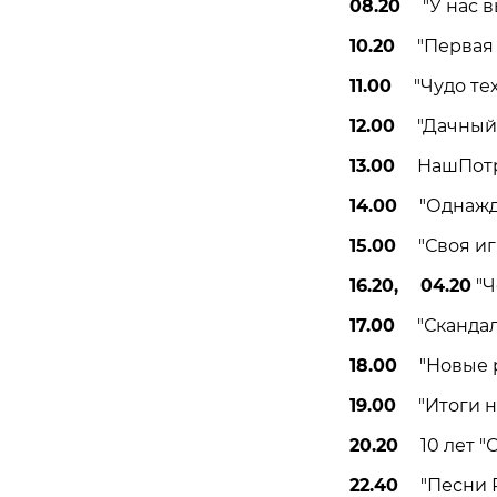
08.20
"У нас вы
10.20
"Первая п
11.00
"Чудо техн
12.00
"Дачный о
13.00
НашПотре
14.00
"Однажды…
15.00
"Своя игр
16.20, 04.20
"Ч
17.00
"Скандалы.
18.00
"Новые ру
19.00
"Итоги не
20.20
10 лет "Се
22.40
"Песни Ро