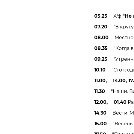
05.25
Х/ф
"Не 
07.20
"В кругу д
08.00
Местное 
08.35
"Когда вс
09.25
"Утренняя
10.10
"Сто к одн
11.00, 14.00, 17
11.30
"Наши. Вое
12.00, 01.40
Ра
14.30
Вести. Ме
15.00
"Веселые 