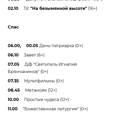
02.10
Т/с
"На безымянной высоте"
(16+)
Спас
06.00, 00.05
День патриарха (0+)
06.10
Завет (6+)
07.05
Д/ф "Святитель Игнатий
Брянчанинов" (0+)
07.35
Мультфильмы (0+)
08.45
Метанойя (12+)
10.00
Простые чудеса (12+)
11.00
"Божественная литургия" (0+)