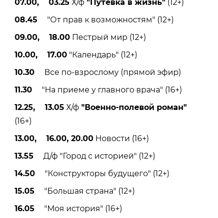
07.00, 03.25
Х/ф
"Путевка в жизнь"
(12+)
08.45
"От прав к возможностям" (12+)
09.00, 18.00
Пестрый мир (12+)
10.00, 17.00
"Календарь" (12+)
10.30
Все по-взрослому (прямой эфир)
11.30
"На приеме у главного врача" (16+)
12.25, 13.05
Х/ф
"Военно-полевой роман"
(16+)
13.00, 16.00, 20.00
Новости (16+)
13.55
Д/ф "Город с историей" (12+)
14.50
"Конструкторы будущего" (12+)
15.05
"Большая страна" (12+)
16.05
"Моя история" (16+)