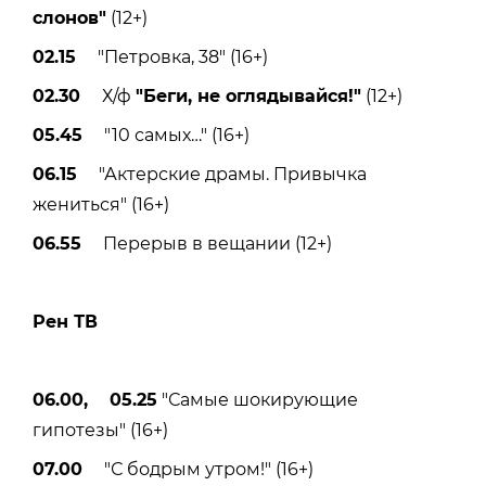
слонов"
(12+)
02.15
"Петровка, 38" (16+)
02.30
Х/ф
"Беги, не оглядывайся!"
(12+)
05.45
"10 самых…" (16+)
06.15
"Актерские драмы. Привычка
жениться" (16+)
06.55
Перерыв в вещании (12+)
Рен ТВ
06.00, 05.25
"Самые шокирующие
гипотезы" (16+)
07.00
"С бодрым утром!" (16+)