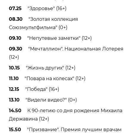
07.25
"Здоровье" (16+)
08.30
"Золотая коллекция
Союзмультфильма" (0+)
09.10
"Непутевые заметки" (12+)
09.30
"Мечталлион". Национальная Лотерея
(12+)
10.15
"Жизнь других" (12+)
11.10
"Повара на колесах" (12+)
12.15
"Победа" (16+)
13.10
"Видели видео?" (0+)
14.50
К 90-летию со дня рождения Михаила
Державина (12+)
15.50
"Призвание". Премия лучшим врачам