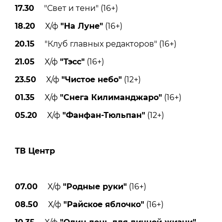
17.30
"Свет и тени" (16+)
18.20
Х/ф
"На Луне"
(16+)
20.15
"Клуб главных редакторов" (16+)
21.05
Х/ф
"Тэсс"
(16+)
23.50
Х/ф
"Чистое небо"
(12+)
01.35
Х/ф
"Снега Килиманджаро"
(16+)
05.20
Х/ф
"Фанфан-Тюльпан"
(12+)
ТВ Центр
07.00
Х/ф
"Родные руки"
(16+)
08.50
Х/ф
"Райское яблочко"
(16+)