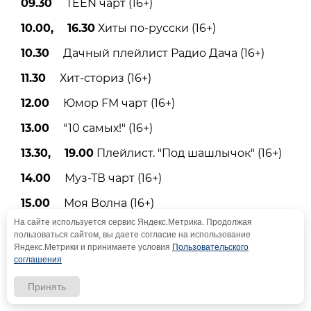
09.30
TEEN чарт (16+)
10.00, 16.30
Хиты по-русски (16+)
10.30
Дачный плейлист Радио Дача (16+)
11.30
Хит-сториз (16+)
12.00
Юмор FM чарт (16+)
13.00
"10 самых!" (16+)
13.30, 19.00
Плейлист. "Под шашлычок" (16+)
14.00
Муз-ТВ чарт (16+)
15.00
Моя Волна (16+)
На сайте используется сервис Яндекс.Метрика. Продолжая
16.00
Лига свежих клипов (16+)
пользоваться сайтом, вы даете согласие на использование
Яндекс.Метрики и принимаете условия
Пользовательского
17.00
Яндекс. Музыка чарт (16+)
соглашения
18.00
"Хроника звездных зависимостей.
Принять
Обратная сторона славы" (16+)