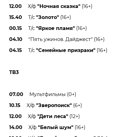
12.00
Х/ф
"Ночная сказка"
(16+)
15.40
Т/с
"Золото"
(16+)
00.15
Т/с
"Яркое пламя"
(16+)
04.10
"Пять ужинов. Дайджест" (16+)
04.15
Т/с
"Семейные призраки"
(16+)
ТВ3
07.00
Мультфильмы (0+)
10.15
Х/ф
"Зверопоиск"
(6+)
12.00
Х/ф
"Дети леса"
(12+)
14.00
Х/ф
"Белый шум"
(16+)