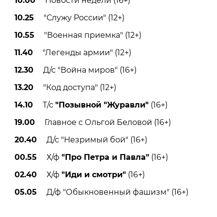
10.00
Новости недели (16+)
10.25
"Служу России" (12+)
10.55
"Военная приемка" (12+)
11.40
"Легенды армии" (12+)
12.30
Д/с "Война миров" (16+)
13.20
"Код доступа" (12+)
14.10
Т/с
"Позывной "Журавли"
(16+)
19.00
Главное с Ольгой Беловой (16+)
20.40
Д/с "Незримый бой" (16+)
00.55
Х/ф
"Про Петра и Павла"
(16+)
02.40
Х/ф
"Иди и смотри"
(16+)
05.05
Д/ф "Обыкновенный фашизм" (16+)