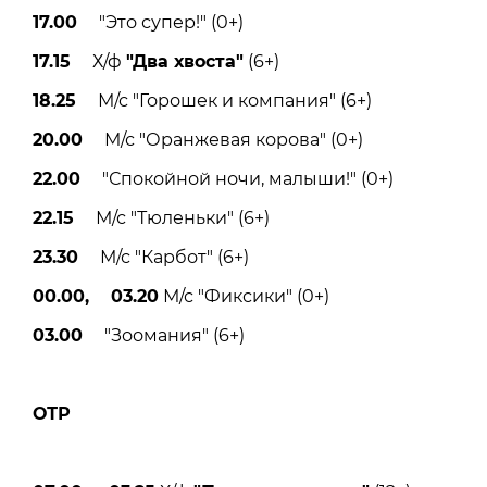
17.00
"Это супер!" (0+)
17.15
Х/ф
"Два хвоста"
(6+)
18.25
М/с "Горошек и компания" (6+)
20.00
М/с "Оранжевая корова" (0+)
22.00
"Спокойной ночи, малыши!" (0+)
22.15
М/с "Тюленьки" (6+)
23.30
М/с "Карбот" (6+)
00.00, 03.20
М/с "Фиксики" (0+)
03.00
"Зоомания" (6+)
ОТР