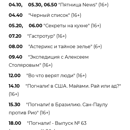
04.10, 05.30, 06.50
"Пятница News" (16+)
04.40
"Черный список" (16+)
05.20, 06.00
"Секреты на кухне" (16+)
07.20
"Гастротур" (16+)
08.00
"Астерикс и тайное зелье" (6+)
09.40
"Экспедиция с Алексеем
Столяровым" (16+)
12.00
"Во что верят люди" (16+)
14.10
"Погнали! в США. Майами. Рай или ад?"
(16+)
15.30
"Погнали! в Бразилию. Сан-Паулу
против Рио" (16+)
18.00
"Погнали! - Выпуск № 63