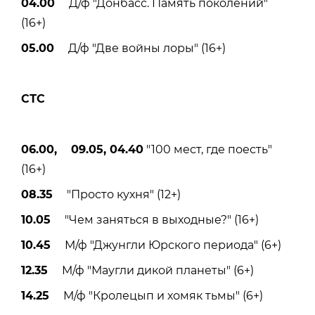
04.00
Д/ф "Донбасс. Память поколений"
(16+)
05.00
Д/ф "Две войны лоры" (16+)
СТС
06.00, 09.05, 04.40
"100 мест, где поесть"
(16+)
08.35
"Просто кухня" (12+)
10.05
"Чем заняться в выходные?" (16+)
10.45
М/ф "Джунгли Юрского периода" (6+)
12.35
М/ф "Маугли дикой планеты" (6+)
14.25
М/ф "Кролецып и хомяк тьмы" (6+)