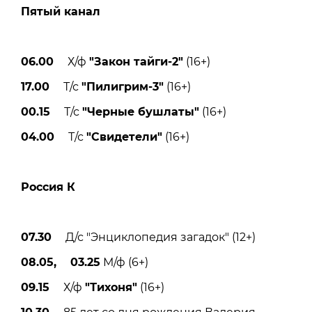
Пятый канал
06.00
Х/ф
"Закон тайги-2"
(16+)
17.00
Т/с
"Пилигрим-3"
(16+)
00.15
Т/с
"Черные бушлаты"
(16+)
04.00
Т/с
"Свидетели"
(16+)
Россия К
07.30
Д/с "Энциклопедия загадок" (12+)
08.05, 03.25
М/ф (6+)
09.15
Х/ф
"Тихоня"
(16+)