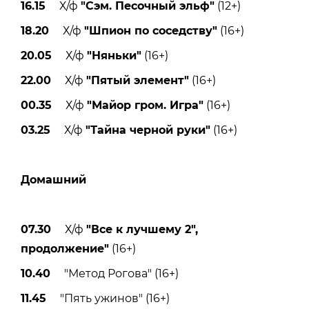
16.15
Х/ф
"Сэм. Песочный эльф"
(12+)
18.20
Х/ф
"Шпион по соседству"
(16+)
20.05
Х/ф
"Няньки"
(16+)
22.00
Х/ф
"Пятый элемент"
(16+)
00.35
Х/ф
"Майор гром. Игра"
(16+)
03.25
Х/ф
"Тайна черной руки"
(16+)
Домашний
07.30
Х/ф
"Все к лучшему 2",
продолжение"
(16+)
10.40
"Метод Рогова" (16+)
11.45
"Пять ужинов" (16+)