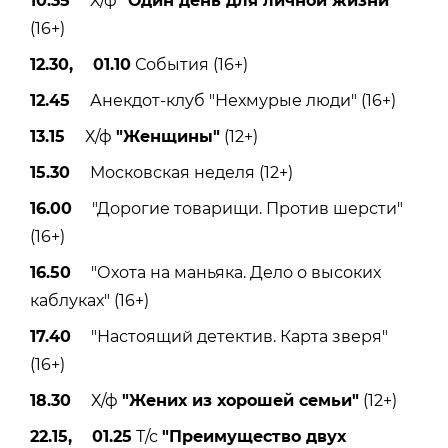
10.35
Х/ф
"Один день для личной жизни"
(16+)
12.30, 01.10
События (16+)
12.45
Анекдот-клуб "Нехмурые люди" (16+)
13.15
Х/ф
"Женщины"
(12+)
15.30
Московская неделя (12+)
16.00
"Дорогие товарищи. Против шерсти"
(16+)
16.50
"Охота на маньяка. Дело о высоких
каблуках" (16+)
17.40
"Настоящий детектив. Карта зверя"
(16+)
18.30
Х/ф
"Жених из хорошей семьи"
(12+)
22.15, 01.25
Т/с
"Преимущество двух