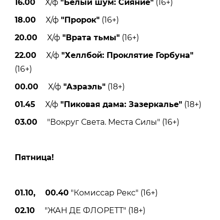
16.00
Х/ф
"Белый шум: Сияние"
(16+)
18.00
Х/ф
"Пророк"
(16+)
20.00
Х/ф
"Врата тьмы"
(16+)
22.00
Х/ф
"Хеллбой: Проклятие Горбуна"
(16+)
00.00
Х/ф
"Азраэль"
(18+)
01.45
Х/ф
"Пиковая дама: Зазеркалье"
(18+)
03.00
"Вокруг Света. Места Силы" (16+)
Пятницa!
01.10, 00.40
"Комиссар Рекс" (16+)
02.10
"ЖАН ДЕ ФЛОРЕТТ" (18+)