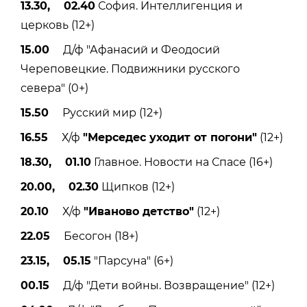
13.30, 02.40
София. Интеллигенция и
церковь (12+)
15.00
Д/ф "Афанасий и Феодосий
Череповецкие. Подвижники русского
севера" (0+)
15.50
Русский мир (12+)
16.55
Х/ф
"Мерседес уходит от погони"
(12+)
18.30, 01.10
Главное. Новости на Спасе (16+)
20.00, 02.30
Щипков (12+)
20.10
Х/ф
"Иваново детство"
(12+)
22.05
Бесогон (18+)
23.15, 05.15
"Парсуна" (6+)
00.15
Д/ф "Дети войны. Возвращение" (12+)