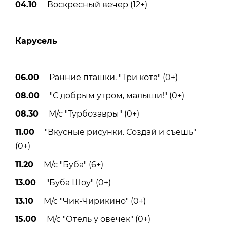
04.10
Воскресный вечер (12+)
Карусель
06.00
Ранние пташки. "Три кота" (0+)
08.00
"С добрым утром, малыши!" (0+)
08.30
М/с "Турбозавры" (0+)
11.00
"Вкусные рисунки. Создай и съешь"
(0+)
11.20
М/с "Буба" (6+)
13.00
"Буба Шоу" (0+)
13.10
М/с "Чик-Чирикино" (0+)
15.00
М/с "Отель у овечек" (0+)