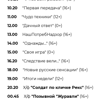
10.20
"Первая передача" (16+)
11.00
"Чудо техники" (12+)
12.00
"Дачный ответ" (0+)
13.00
НашПотребНадзор (16+)
14.00
"Однажды…" (16+)
15.00
"Своя игра" (0+)
16.20
"Следствие вели…" (16+)
18.00
"Новые русские сенсации" (16+)
19.00
"Итоги недели" (12+)
20.20
Х/ф
"Солдат по кличке Рекс"
(16+)
00.45
Х/ф
"Позывной "Журавли"
(16+)