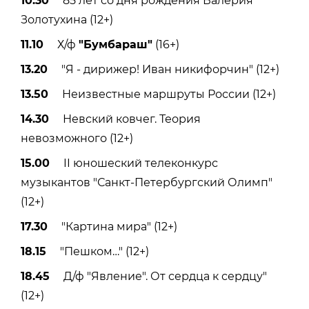
10.30
85 лет со дня рождения Валерия
Золотухина (12+)
11.10
Х/ф
"Бумбараш"
(16+)
13.20
"Я - дирижер! Иван никифорчин" (12+)
13.50
Неизвестные маршруты России (12+)
14.30
Невский ковчег. Теория
невозможного (12+)
15.00
II юношеский телеконкурс
музыкантов "Санкт-Петербургский Олимп"
(12+)
17.30
"Картина мира" (12+)
18.15
"Пешком…" (12+)
18.45
Д/ф "Явление". От сердца к сердцу"
(12+)