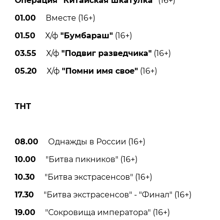
Операция "Китайская шкатулка"
(16+)
01.00
Вместе (16+)
01.50
Х/ф
"Бумбараш"
(16+)
03.55
Х/ф
"Подвиг разведчика"
(16+)
05.20
Х/ф
"Помни имя свое"
(16+)
ТНТ
08.00
Однажды в России (16+)
10.00
"Битва пикников" (16+)
10.30
"Битва экстрасенсов" (16+)
17.30
"Битва экстрасенсов" - "Финал" (16+)
19.00
"Сокровища императора" (16+)